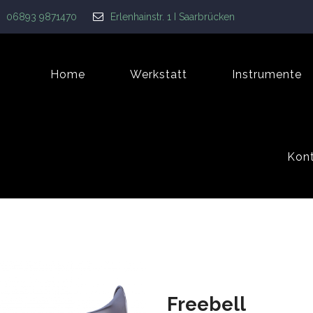
06893 9871470
Erlenhainstr. 1 I Saarbrücken
Home
Werkstatt
Instrumente
Kon
Freebell