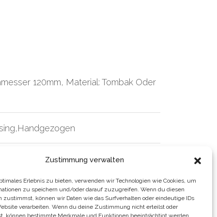
messer 120mm, Material: Tombak Oder
sing,handgezogen
OGEN Aus
Goldmessing, Bohrung:
Zustimmung verwalten
optimales Erlebnis zu bieten, verwenden wir Technologien wie Cookies, um
mationen zu speichern und/oder darauf zuzugreifen. Wenn du diesen
n zustimmst, können wir Daten wie das Surfverhalten oder eindeutige IDs
rt, Lackiert
Website verarbeiten. Wenn du deine Zustimmung nicht erteilst oder
t, können bestimmte Merkmale und Funktionen beeinträchtigt werden.