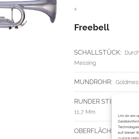
<
Freebell
SCHALLSTÜCK:
Durch
Messing
MUNDROHR:
Goldmes
RUNDER STIMMZUGB
11,7 Mm
Um dir ein 
Geräteinfor
Technologie
OBERFLÄCHE:
Versilbe
auf dieser 
zurückziehs